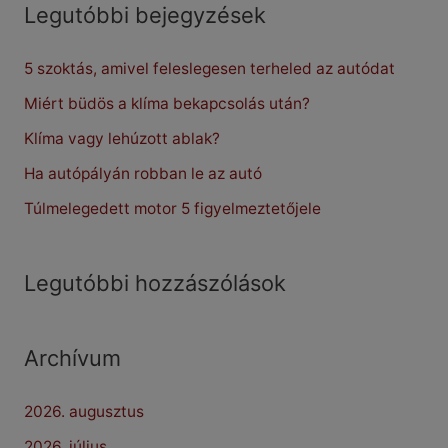
r
Legutóbbi bejegyzések
c
5 szoktás, amivel feleslegesen terheled az autódat
h
f
Miért büdös a klíma bekapcsolás után?
o
Klíma vagy lehúzott ablak?
r
Ha autópályán robban le az autó
:
Túlmelegedett motor 5 figyelmeztetőjele
Legutóbbi hozzászólások
Archívum
2026. augusztus
2026. július