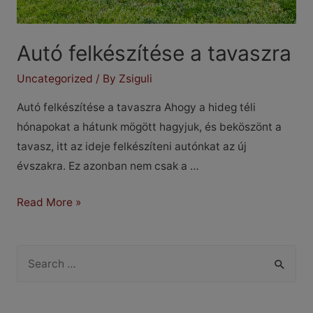
Autó felkészítése a tavaszra
Uncategorized
/ By
Zsiguli
Autó felkészítése a tavaszra Ahogy a hideg téli
hónapokat a hátunk mögött hagyjuk, és beköszönt a
tavasz, itt az ideje felkészíteni autónkat az új
évszakra. Ez azonban nem csak a …
Autó
Read More »
felkészítése
a
S
tavaszra
e
a