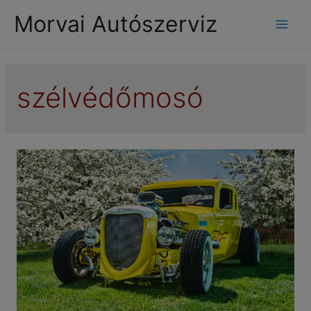
modal-check
Morvai Autószerviz
Mai
Men
szélvédőmosó