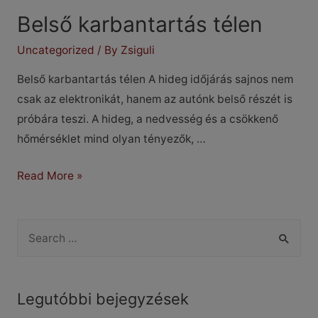
Belső karbantartás télen
Uncategorized
/ By
Zsiguli
Belső karbantartás télen A hideg időjárás sajnos nem
csak az elektronikát, hanem az autónk belső részét is
próbára teszi. A hideg, a nedvesség és a csökkenő
hőmérséklet mind olyan tényezők, …
Belső
Read More »
karbantartás
télen
S
e
a
r
Legutóbbi bejegyzések
c