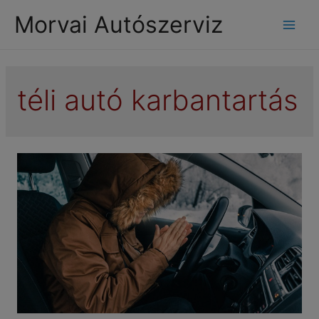
modal-check
Morvai Autószerviz
Mai
Men
téli autó karbantartás