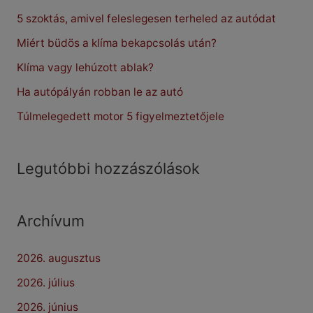
5 szoktás, amivel feleslegesen terheled az autódat
h
f
Miért büdös a klíma bekapcsolás után?
o
Klíma vagy lehúzott ablak?
r
Ha autópályán robban le az autó
:
Túlmelegedett motor 5 figyelmeztetőjele
Legutóbbi hozzászólások
Archívum
2026. augusztus
2026. július
2026. június