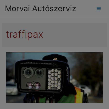
modal-check
Morvai Autószerviz
Mai
Men
traffipax