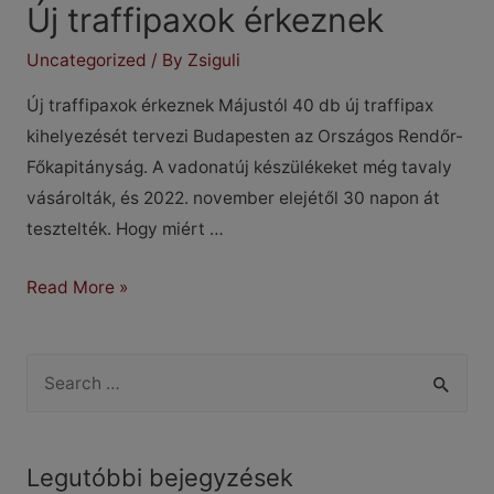
Új traffipaxok érkeznek
Uncategorized
/ By
Zsiguli
Új traffipaxok érkeznek Májustól 40 db új traffipax
kihelyezését tervezi Budapesten az Országos Rendőr-
Főkapitányság. A vadonatúj készülékeket még tavaly
vásárolták, és 2022. november elejétől 30 napon át
tesztelték. Hogy miért …
Új
Read More »
traffipaxok
érkeznek
S
e
a
r
Legutóbbi bejegyzések