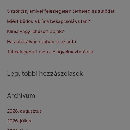
c
5 szoktás, amivel feleslegesen terheled az autódat
h
f
Miért büdös a klíma bekapcsolás után?
o
Klíma vagy lehúzott ablak?
r
Ha autópályán robban le az autó
:
Túlmelegedett motor 5 figyelmeztetőjele
Legutóbbi hozzászólások
Archívum
2026. augusztus
2026. július