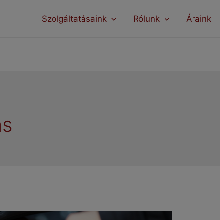
modal-check
Szolgáltatásaink
Rólunk
Áraink
ás