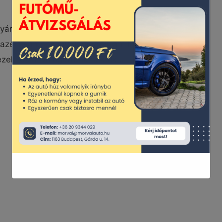
yártás az elmúlt évek hatására igen komoly
azért van néhány új modell, amit 2022-re
ezek közül válogattunk nektek …