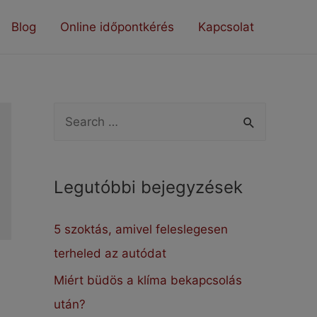
Blog
Online időpontkérés
Kapcsolat
S
e
a
Legutóbbi bejegyzések
r
c
5 szoktás, amivel feleslegesen
h
terheled az autódat
f
Miért büdös a klíma bekapcsolás
o
után?
r