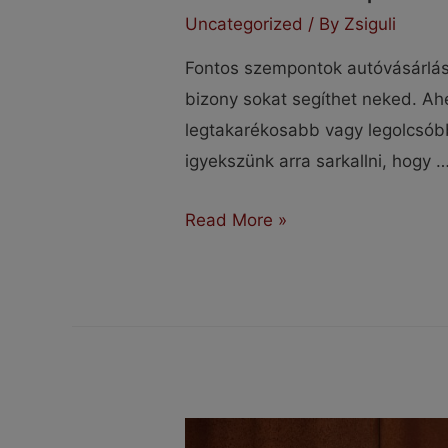
Uncategorized
/ By
Zsiguli
Fontos szempontok autóvásárlásh
bizony sokat segíthet neked. Ahe
legtakarékosabb vagy legolcsóbb
igyekszünk arra sarkallni, hogy 
Fontos
Read More »
szempontok
autóvásárláshoz