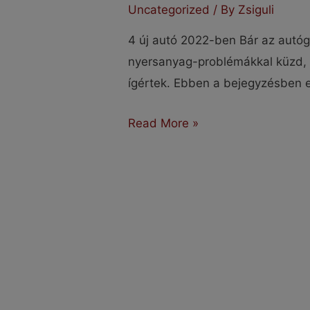
Uncategorized
/ By
Zsiguli
4 új autó 2022-ben Bár az autóg
nyersanyag-problémákkal küzd, 
ígértek. Ebben a bejegyzésben 
4
Read More »
új
autó
2022-
ben