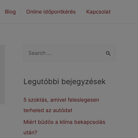
Blog
Online időpontkérés
Kapcsolat
S
e
a
Legutóbbi bejegyzések
r
c
5 szoktás, amivel feleslegesen
h
terheled az autódat
f
Miért büdös a klíma bekapcsolás
o
után?
r