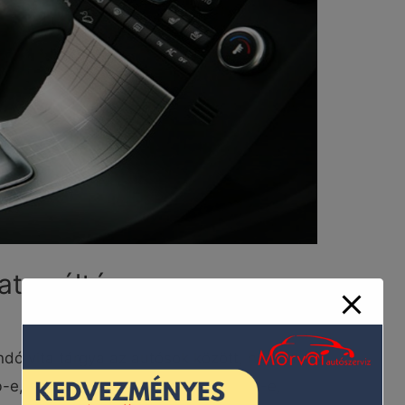
ata váltó
ndó vita tárgya az autósok között, hogy a
bb-e, kényelmesebb-e, takarékosabb-e,