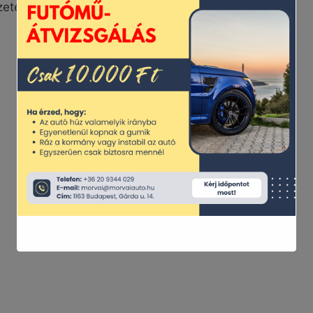
tesen nem célunk állást foglalni, pusztán