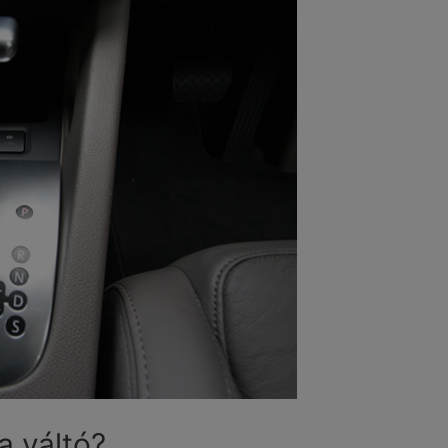
a váltó?