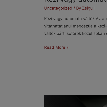
Uncategorized
/ By
Zsiguli
Kézi vagy automata váltó? Az a
vitathatatlanul megosztja a kézi
váltó- párti sofőrök közül sokan
Kézi
Read More »
vagy
automata
váltó?