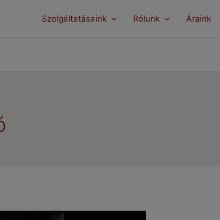
modal-check
Szolgáltatásaink
Rólunk
Áraink
ó