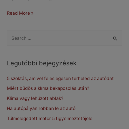
Ferrari
Read More »
F8
Tributo
S
Spider
e
a
r
Legutóbbi bejegyzések
c
5 szoktás, amivel feleslegesen terheled az autódat
h
f
Miért büdös a klíma bekapcsolás után?
o
Klíma vagy lehúzott ablak?
r
Ha autópályán robban le az autó
:
Túlmelegedett motor 5 figyelmeztetőjele