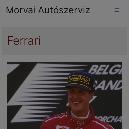
modal-check
Morvai Autószerviz
Mai
Men
Ferrari