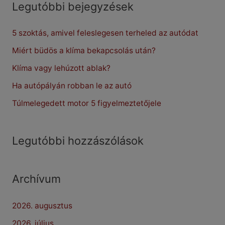
ben
r
Legutóbbi bejegyzések
c
5 szoktás, amivel feleslegesen terheled az autódat
h
f
Miért büdös a klíma bekapcsolás után?
o
Klíma vagy lehúzott ablak?
r
Ha autópályán robban le az autó
:
Túlmelegedett motor 5 figyelmeztetőjele
Legutóbbi hozzászólások
Archívum
2026. augusztus
2026. július