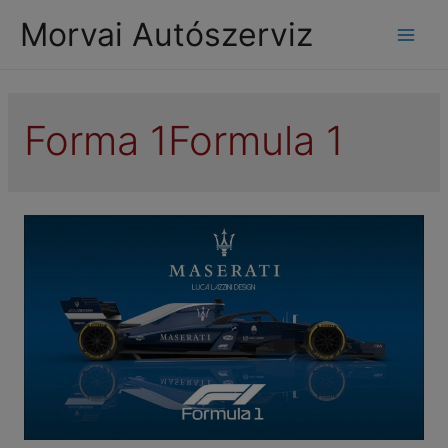
modal-check
Morvai Autószerviz
Mai
Men
Forma 1Formula 1