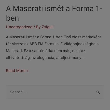
A Maserati ismét a Forma 1-
ben
Uncategorized
/ By
Zsiguli
A Maserati ismét a Forma 1-ben Első olasz márkaként
tér vissza az ABB FIA Formula-E Világbajnokságba a
Maserati. Ez az autómárka nem más, mint az
elhivatottság, az elegancia, a teljesítmény …
A
Read More »
Maserati
ismét
S
a
e
Forma
a
1-