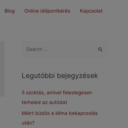
Blog
Online időpontkérés
Kapcsolat
S
e
a
Legutóbbi bejegyzések
r
c
5 szoktás, amivel feleslegesen
h
terheled az autódat
f
Miért büdös a klíma bekapcsolás
o
után?
r