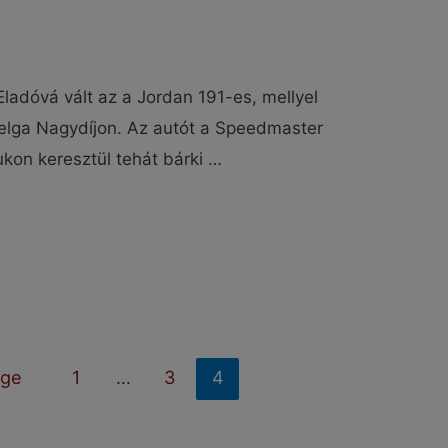
ladóvá vált az a Jordan 191-es, mellyel
elga Nagydíjon. Az autót a Speedmaster
ukon keresztül tehát bárki …
age
1
…
3
4