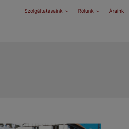
modal-check
Szolgáltatásaink
Rólunk
Áraink