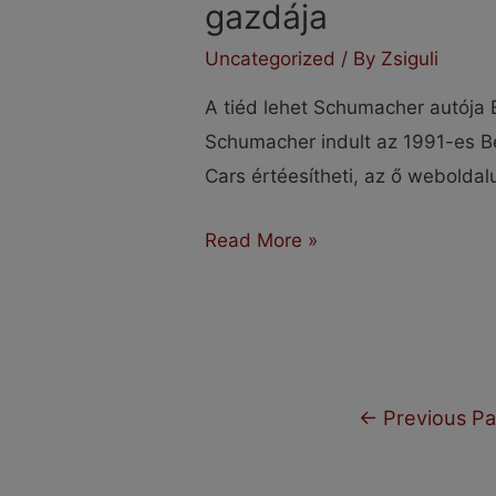
gazdája
Uncategorized
/ By
Zsiguli
A tiéd lehet Schumacher autója E
Schumacher indult az 1991-es B
Cars értéesítheti, az ő weboldal
Te
Read More »
lehetsz
Schumacher
autójának
új
Bejegyzések
gazdája
←
Previous P
lapozása