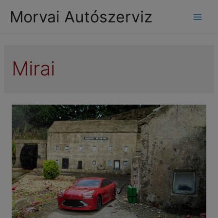
modal-check
Morvai Autószerviz
Mai
Men
Mirai