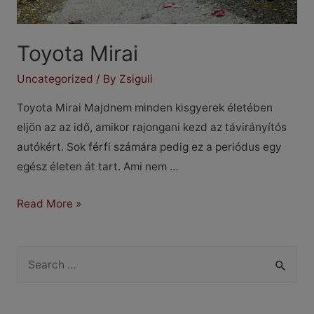
Toyota Mirai
Uncategorized
/ By
Zsiguli
Toyota Mirai Majdnem minden kisgyerek életében
eljön az az idő, amikor rajongani kezd az távirányítós
autókért. Sok férfi számára pedig ez a periódus egy
egész életen át tart. Ami nem …
Toyota
Read More »
Mirai
S
e
a