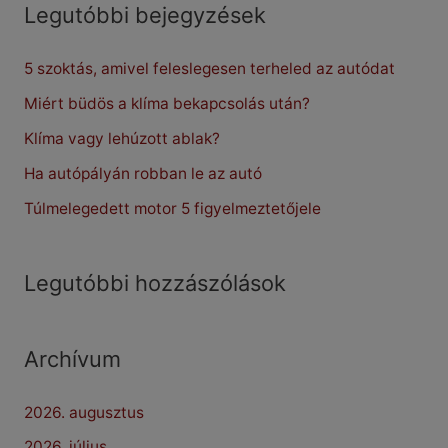
r
Legutóbbi bejegyzések
c
5 szoktás, amivel feleslegesen terheled az autódat
h
f
Miért büdös a klíma bekapcsolás után?
o
Klíma vagy lehúzott ablak?
r
Ha autópályán robban le az autó
:
Túlmelegedett motor 5 figyelmeztetőjele
Legutóbbi hozzászólások
Archívum
2026. augusztus
2026. július