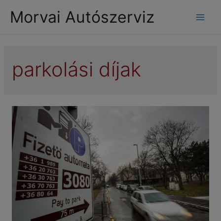
modal-check
Morvai Autószerviz
Mai
Men
parkolási díjak