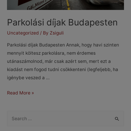
Parkolási díjak Budapesten
Uncategorized
/ By
Zsiguli
Parkolási díjak Budapesten Annak, hogy havi szinten
mennyit költesz parkolásra, nem érdemes
utánaszámolnod, már csak azért sem, mert ezt a
kiadást nem fogod tudni csökkenteni (legfeljebb, ha
igénybe veszed a …
Parkolási
Read More »
díjak
Budapesten
S
e