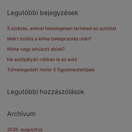
a
r
Legutóbbi bejegyzések
c
5 szoktás, amivel feleslegesen terheled az autódat
h
f
Miért büdös a klíma bekapcsolás után?
o
Klíma vagy lehúzott ablak?
r
Ha autópályán robban le az autó
:
Túlmelegedett motor 5 figyelmeztetőjele
Legutóbbi hozzászólások
Archívum
2026. augusztus