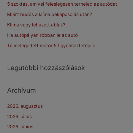
5 szoktás, amivel feleslegesen terheled az autódat
h
f
Miért büdös a klíma bekapcsolás után?
o
Klíma vagy lehúzott ablak?
r
Ha autópályán robban le az autó
:
Túlmelegedett motor 5 figyelmeztetőjele
Legutóbbi hozzászólások
Archívum
2026. augusztus
2026. július
2026. június