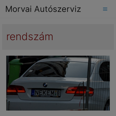
modal-check
Morvai Autószerviz
Mai
Men
rendszám