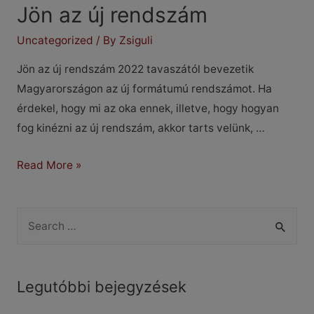
Jön az új rendszám
Uncategorized
/ By
Zsiguli
Jön az új rendszám 2022 tavaszától bevezetik
Magyarországon az új formátumú rendszámot. Ha
érdekel, hogy mi az oka ennek, illetve, hogy hogyan
fog kinézni az új rendszám, akkor tarts velünk, …
Jön
Read More »
az
új
S
rendszám
e
a
r
Legutóbbi bejegyzések
c