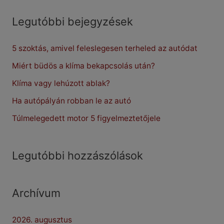
a
r
Legutóbbi bejegyzések
c
5 szoktás, amivel feleslegesen terheled az autódat
h
f
Miért büdös a klíma bekapcsolás után?
o
Klíma vagy lehúzott ablak?
r
Ha autópályán robban le az autó
:
Túlmelegedett motor 5 figyelmeztetőjele
Legutóbbi hozzászólások
Archívum
2026. augusztus