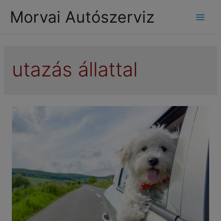
modal-check
Morvai Autószerviz
Mai
Men
utazás állattal