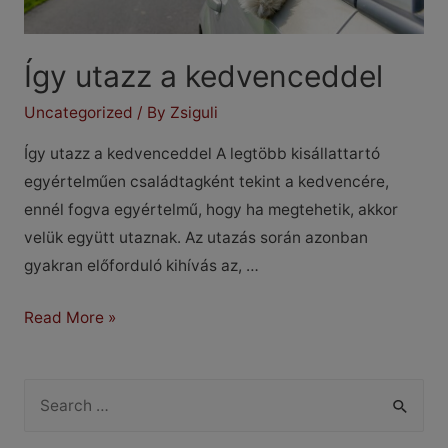
Így utazz a kedvenceddel
Uncategorized
/ By
Zsiguli
Így utazz a kedvenceddel A legtöbb kisállattartó
egyértelműen családtagként tekint a kedvencére,
ennél fogva egyértelmű, hogy ha megtehetik, akkor
velük együtt utaznak. Az utazás során azonban
gyakran előforduló kihívás az, …
Így
Read More »
utazz
a
S
kedvenceddel
e